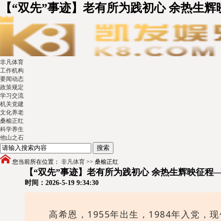
【“双先”事迹】老有所为践初心 余热生
非凡体育
工作机构
要闻动态
政策规定
学习交流
机关党建
文化养老
桑榆正红
科学养生
他山之石
您当前所在位置：
非凡体育
>>
桑榆正红
【“双先”事迹】老有所为践初心 余热生辉映征程
时间：2026-5-19 9:34:30
高希恩，1955年出生，1984年入党