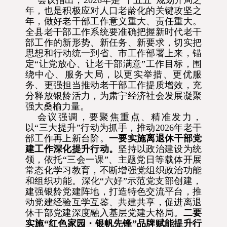
会议指出，2026年是“十五五”规划开局之
年，也是积极应对人口老龄化的关键攻坚之
年，做好老干部工作意义重大、责任重大。
全县老干部工作系统要准确把握新时代老干
部工作的新形势、新任务、新要求，切实把
思想和行动统一到省、市工作部署上来，锚
定“让党放心、让老干部满意”工作目标，围
绕中心、服务大局，以更实举措、更优服
务、更强担当推动老干部工作提质增效，充
分释放银龄活力，为肃宁经济社会发展凝聚
强大桑榆力量。
会议强调，要聚焦重点、精准发力，
以“三大提升”行动为抓手，推动2026年老干
部工作再上新台阶。
一要
实施离退休干部党
建工作深化提升行动。
坚持以政治建设为统
领，依托“三会一课”、主题党日等载体开展
常态化学习教育，不断增强党组织政治功能
和组织功能。
深化“六好”示范党支部创建，
建强银龄党建阵地，打造特色交流平台，推
动党建经验互学互鉴、共建共享，促进离退
休干部党建深度融入基层党建大格局。
二要
实施“红色家园・银帆先锋”品牌赋能提升行