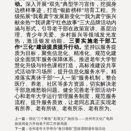
动。
深入开展“双先”典型学习宣传，挖掘身
边榜样事迹，打造“银龄榜样”培育工程。升
级拓展“我看肃宁发展新变化”“我为肃宁振兴
献余热”“我讲肃宁红色故事”三大品牌活动内
涵与形式，引导老干部在政策宣讲、基层治
理、青少年关爱、乡村振兴等领域发光发
热，激活银发动能。
三要实施老干部工
作“三化”建设提质提升行动。
坚持以服务提
质为目标，聚焦信息化、精准化、规范化建
设全面筑牢服务保障体系。推进老年大学智
慧化升级与特色课程打造，高标准建设共享
式活动学习场所，提升信息化服务水平。精
准落实离休干部“一人一策”服务机制，整合
医疗、养老、社区等多方资源，切实解决老
干部急难愁盼问题。健全完善老干部活动中
心和老年大学运行管理服务制度，规范服务
流程、提升服务质效，让老同志真正实现老
有所养、老有所依、老有所乐、老有所为。
上一篇：
强化“三个聚焦” 彰显文广旅担当——沧州市文化广电和
旅游局奋力开创老干部工作新局面
下一篇：
沧州老年大学举办“春日颂歌”思政课朗诵专场活动