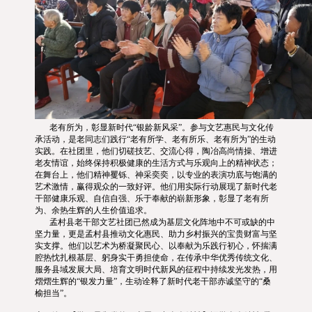
老有所为，彰显新时代“银龄新风采”。参与文艺惠民与文化传
承活动，是老同志们践行“老有所学、老有所乐、老有所为”的生动
实践。在社团里，他们切磋技艺、交流心得，陶冶高尚情操、增进
老友情谊，始终保持积极健康的生活方式与乐观向上的精神状态；
在舞台上，他们精神矍铄、神采奕奕，以专业的表演功底与饱满的
艺术激情，赢得观众的一致好评。他们用实际行动展现了新时代老
干部健康乐观、自信自强、乐于奉献的崭新形象，彰显了老有所
为、余热生辉的人生价值追求。
孟村县老干部文艺社团已然成为基层文化阵地中不可或缺的中
坚力量，更是孟村县推动文化惠民、助力乡村振兴的宝贵财富与坚
实支撑。他们以艺术为桥凝聚民心、以奉献为乐践行初心，怀揣满
腔热忱扎根基层、躬身实干勇担使命，在传承中华优秀传统文化、
服务县域发展大局、培育文明时代新风的征程中持续发光发热，用
熠熠生辉的“银发力量”，生动诠释了新时代老干部赤诚坚守的“桑
榆担当”。