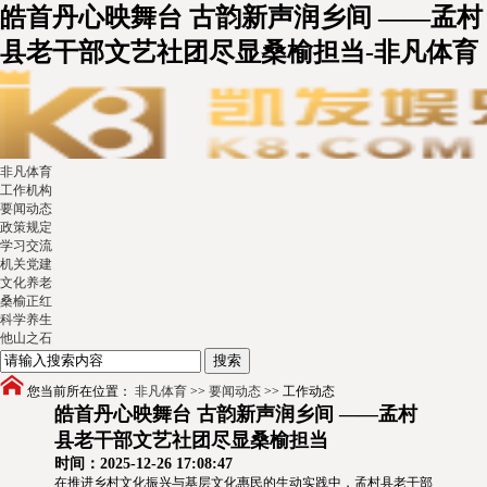
皓首丹心映舞台 古韵新声润乡间 ——孟村
县老干部文艺社团尽显桑榆担当-非凡体育
非凡体育
工作机构
要闻动态
政策规定
学习交流
机关党建
文化养老
桑榆正红
科学养生
他山之石
您当前所在位置：
非凡体育
>>
要闻动态
>>
工作动态
皓首丹心映舞台 古韵新声润乡间 ——孟村
县老干部文艺社团尽显桑榆担当
时间：2025-12-26 17:08:47
在推进乡村文化振兴与基层文化惠民的生动实践中，孟村县老干部