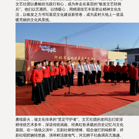
文艺社团以桑榆担当践行初心，成为奔走在基层的“银发文艺轻骑
兵”。他们以艺惠民、以情暖心，用精湛技艺丰富群众精神文化生
活，以银发之力书写基层文化建设新答卷，成为孟村大地上一道温
暖亮丽的文化风景线。
赓续薪火，做文化传承的“坚定守护者”。文艺社团的老同志们皆深
耕传统艺术多年，深谙传统戏曲、经典红歌承载的历史记忆与文化
基因。在一场场义演中，京剧社锣鼓铿锵、唱念做打韵味醇厚，评
剧社唱腔婉转悠扬、演绎鲜活接地气，河北梆子社曲调高亢激越、