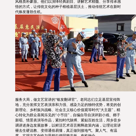
风格质朴豪放。他们以演绎经典剧目、讲解艺术精髓、分享传承感
悟的方式，让传统文化的种子根植基层沃土，推动传统艺术在新时
代焕发蓬勃生机。
服务大局，做文艺宣讲的“银发翻译官”。老同志们立足基层宣传阵
地，充分发挥文艺表演亲和力强、感染力足的独特优势，将党的创
新理论、乡村振兴战略、社会主义核心价值观等时代“大主题”，精
心转化为群众喜闻乐见的“小节目”，自编自导自演评剧小戏、梆子
新唱、情景表演等作品，紧扣时代脉搏、紧贴百姓生活，用乡音乡
调讲述身边发展故事，以鲜活艺术语言阐释政策内涵，让理论宣讲
褪去生硬说教、变得通俗易懂，真正做到接地气、聚人气、有温
度，实现文艺创作与思想引领同频共振、有机融合。