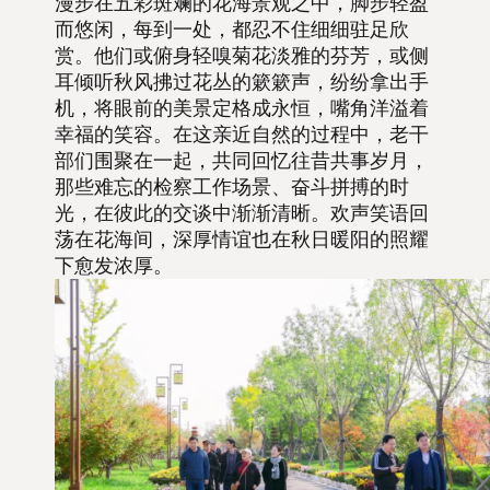
漫步在五彩斑斓的花海景观之中，脚步轻盈
而悠闲，每到一处，都忍不住细细驻足欣
赏。他们或俯身轻嗅菊花淡雅的芬芳，或侧
耳倾听秋风拂过花丛的簌簌声，纷纷拿出手
机，将眼前的美景定格成永恒，嘴角洋溢着
幸福的笑容。在这亲近自然的过程中，老干
部们围聚在一起，共同回忆往昔共事岁月，
那些难忘的检察工作场景、奋斗拼搏的时
光，在彼此的交谈中渐渐清晰。欢声笑语回
荡在花海间，深厚情谊也在秋日暖阳的照耀
下愈发浓厚。