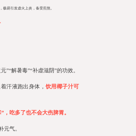
，
极易引发虚火上炎，备受煎熬。
。
元”“解暑毒”“补虚滋阴”的功效。
跟着汗液跑出身体，
饮用椰子汁可
寒”，吃多了也不会大伤脾胃。
补元气。