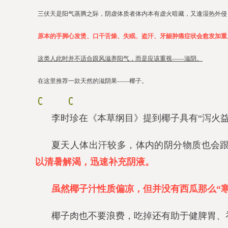
三伏天是阳气蒸腾之际，阴虚体质者体内本有虚火暗藏，又逢湿热外侵
原本的手脚心发烫、口干舌燥、失眠、盗汗、牙龈肿痛症状会愈发加重
这类人此时并不适合跟风滋养阳气，而是应该重视——滋阴。
在这里推荐一款天然的滋阴果——椰子。
李时珍在
《本草纲目》
提到椰子具有“泻火益
夏天人体出汗较多，体内的阴分物质也会
以清暑解渴，迅速补充阴液。
虽然椰子汁性质偏凉，但并没有西瓜那么“
椰子肉也不要浪费，吃掉还有助于健脾胃、