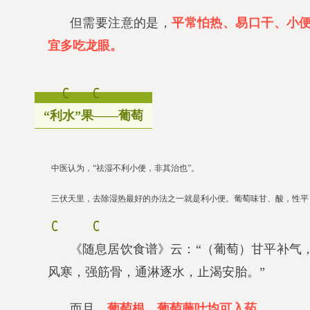
但需要注意的是，
平常怕热、易口干、小
宜多吃龙眼。
“利水”果——葡萄
中医认为，“祛湿不利小便，非其治也”。
三伏天里，去除湿热最好的办法之一就是利小便。葡萄味甘、酸，性平
《随息居饮食谱》
云：“（葡萄）甘平补气
风寒，强筋骨，通淋逐水，止渴安胎。”
而且，
葡萄根、葡萄藤叶均可入药。