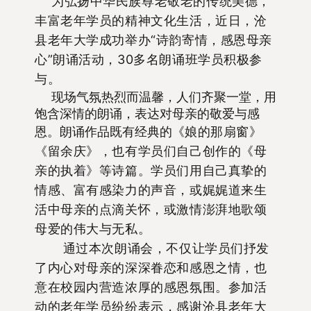
为弘扬中华民族尊老敬老的传统美德，
丰富老年学员的精神文化生活，近日，沧
县老年大学
成功举办“诗韵寄情，感恩母亲
心”朗诵活动，30多名
朗诵班学员
积极参
与。
现场气氛热烈而温馨，人们齐聚一堂，用
饱含深情的朗诵，表达对母亲的敬爱与感
娘的那扇窗
》
恩。朗诵作品既有经典的《
《留余庆》，
也有
学员们
自己创作
的《母
亲的执着》等
诗篇
。
学员们
用
自己
真挚的
情感、富有感染力的声音，或娓娓道来生
活中母亲的点滴关怀，或激情澎湃地歌颂
母爱的伟大与无私。
通过本次朗诵会，不仅让学员们抒发
了内心对母亲的深深眷恋和感恩之情，也
意在
校园内营造浓厚的感恩氛围。参加活
动的老年学员纷纷表示
，感谢沧县老年大