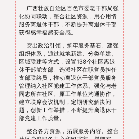
广西壮族自治区
百色市委老干部局
强
化协同联动，整合社区资源，用心用情
服务
离退休干部，
不断
提升离退休干部
获得感幸福感安全感。
突出政治引领，筑牢服务基石。
建强
组织体系，
通过就地新建、分类单建、
区域联建等方式，设置
138
个社区离退
休干部党支部
。
选派社区在职党员担任
支部联络员，
推动
离退休干部党员服务
管理纳入社区
党建
工作体系。
强化与老
同志所在
社区
、
原工作单位沟通协作
，
建立联席会议机制，
定期研究
解决
问
题，创新工作举措，
不断
提升离退休干
部党建工作质量。
整合各方资源，拓展服务内容。
整合