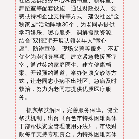
社区党群服务中心和图书室、棋牌室、
舞蹈室等配套设施，
通过财政投入、党
费扶持和企业支持等方式，建设社区
“
金
秋家园
”
活动阵地
30
个
，
为
老同志提供
学习娱乐、暖心服务、调解援助
资源
。
结合
“
双报到
”
开展认领老年人
“
微心
愿
”
、防诈宣传、现场义剪等服务
，
不断
优化为老服务事项。
建立
紧急救援医疗
室
，
通过
签约家庭医生、建立健康档
案、开设预约通道、举办健康义诊等方
式，
让
老同志小病不出社区、急病及时
救治，努力为老同志提供优质医疗服
务。
抓实帮扶解困，完善服务保障。
健全
帮扶机制
，
出台《百色市特殊困难离休
干部帮扶资金管理使用办法》，
市级财
政
每年支持
专项
资金，
为
特殊困难离休