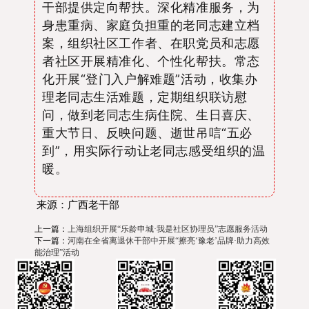
干部
提供定向帮扶
。深化精准服务
，
为
身患重病、家庭负担重的老
同志
建立档
案，
组织
社区
工作者
、在职党员和志愿
者社区
开展
精准化、个性化帮扶。常态
化开展
“
登门入户解难题
”
活动，
收集办
理老同志生活难题，
定期组织联访慰
问，做到
老同志
生病住院、生日喜庆、
重大节日、反映问题、逝世吊唁
“
五必
到
”
，用实际行动让老同志感受组织的温
暖。
来源：广西老干部
上一篇：
上海组织开展“乐龄申城·我是社区协理员”志愿服务活动
下一篇：
河南在全省离退休干部中开展“擦亮‘豫老’品牌·助力高效
能治理”活动