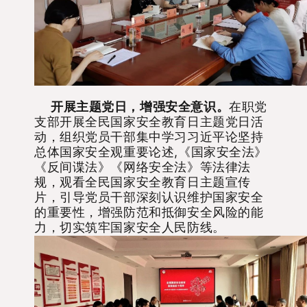
开展主题党日，增强安全意识。
在职党
支部开展全民国家安全教育日主题党日活
动，组织党员干部集中学习习近平论坚持
总体国家安全观重要论述,《国家安全法》
《反间谍法》《网络安全法》等法律法
规，观看全民国家安全教育日主题宣传
片，引导党员干部深刻认识维护国家安全
的重要性，增强防范和抵御安全风险的能
力，切实筑牢国家安全人民防线。