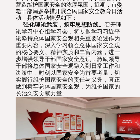
营造维护国家安全的浓厚氛围，近期，市委
老干部局多举措开展全民国家安全教育日活
动。具体活动情况如下：
强化理论武装，筑牢思想防线。
召开理
论学习中心组学习会，将专题学习习近平
论坚持总体国家安全观相关重要论述作为
重要内容，深入学习领会总体国家安全观
的核心要义、精神实质和丰富内涵，进一
步增强领导干部国家安全意识，激励领导
干部将总体国家安全观融入到日常工作和
决策中，时刻以国家安全为首要考量，切
实履行维护国家安全的责任与义务，真正
做到树牢总体国家安全观，为维护国家的
长治久安贡献力量。