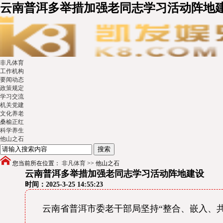
云南普洱多举措加强老同志学习活动阵地建
非凡体育
工作机构
要闻动态
政策规定
学习交流
机关党建
文化养老
桑榆正红
科学养生
他山之石
您当前所在位置：
非凡体育
>>
他山之石
云南普洱多举措加强老同志学习活动阵地建设
时间：2025-3-25 14:55:23
云南省普洱市委老干部局坚持“整合、嵌入、