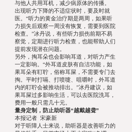
与他人共用耳机，减少病原体的传播。
出现听力下降的不适症状时，要及时就
医。“听力的黄金治疗期是两周，如果听
力损失后观察一周没有恢复，需要到医院
检查。”冰丹说，有些听力损伤前期不易
察觉，定期进行听力检查，也能帮助人们
提前发现潜在问题。
另外，掏耳朵也会影响耳道，对听力产生
一定影响。“外耳道皮肤有自洁功能，如
果耳朵有耵聍，俗称耳屎，不需要专门去
掏。平时打嗝、打喷嚏、咀嚼时，外耳道
内的耵聍会被推动排出。”冰丹建议，如
果耳屎过多影响生活，可以去医院洗耳，
费用一般只需几十元。
量身定制，防止助听器“越戴越聋”
本报记者 宋豪新
对于听障人士来说，助听器是改善听力的