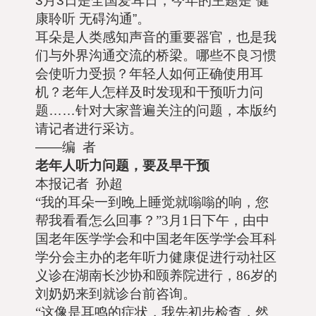
3月3日是全国爱耳日，今年的主题是“健
康聆听 无碍沟通”。
耳朵是人类感知声音的重要器官，也是我
们与外界沟通交流的桥梁。哪些不良习惯
会使听力受损？年轻人如何正确使用耳
机？老年人怎样及时发现和干预听力问
题……针对大家普遍关注的问题，本版约
请记者进行采访。
——编 者
老年人听力问题，要及早干预
本报记者 孙超
“我的耳朵一到晚上睡觉就嗡嗡的响，您
帮我看看怎么回事？”3月1日下午，由中
国老年医学学会和中国老年医学学会耳科
学分会主办的老年听力健康促进行动社区
义诊在湖南长沙协和颐养院进行，86岁的
刘奶奶来到就诊台前咨询。
“这像是耳鸣的症状，我先初步检查，然