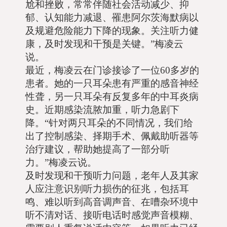
尬和挫败，常常伴随社会活动减少、抑
郁、认知能力减退、罹患阿尔茨海默病以
及规避危险能力下降的现象。关注听力健
康，及时发现和干预是关键。”梅凌云
说。
最近，梅凌云在门诊接诊了一位60多岁的
患者。她的一只耳朵患有严重的感音神经
性聋，另一只耳朵有反复多年的中耳炎病
史。近期感染流脓加重，听力急剧下
降。“针对两只耳朵的不同情况，我们给
出了控制感染、择期手术、佩戴助听器等
治疗建议，帮助她提高了一部分听
力。”梅凌云说。
及时发现和干预听力问题，老年人及其家
人应注意识别听力损伤的征兆，包括耳
鸣、难以听到高音调声音、在嘈杂环境中
听不清对话、接听电话时感觉声音模糊、