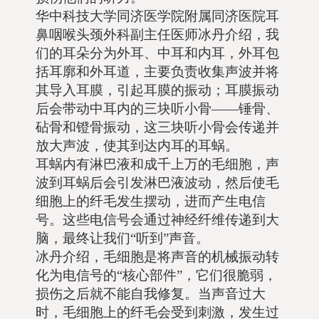
华中科技大学同济医学院附属同济医院耳
鼻咽喉头颈外科副主任医师冰丹介绍，我
们的耳朵分为外耳、中耳和内耳，外耳包
括耳廓和外耳道，主要负责收集声波并将
其导入耳膜，引起耳膜的振动；耳膜振动
后会带动中耳内的三块听小骨——锤骨、
砧骨和镫骨振动，这三块听小骨会传递并
放大声波，使其到达内耳的耳蜗。
耳蜗内有淋巴液和成千上万的毛细胞，声
波到耳蜗后会引发淋巴液波动，然后使毛
细胞上的纤毛发生摆动，进而产生电信
号。这些电信号会通过神经纤维传递到大
脑，最终让我们“听到”声音。
冰丹介绍，毛细胞是将声音的机械振动转
化为电信号的“核心部件”，它们很脆弱，
损伤之后就不能自我修复。当声音过大
时，毛细胞上的纤毛会受到刺激，发生过