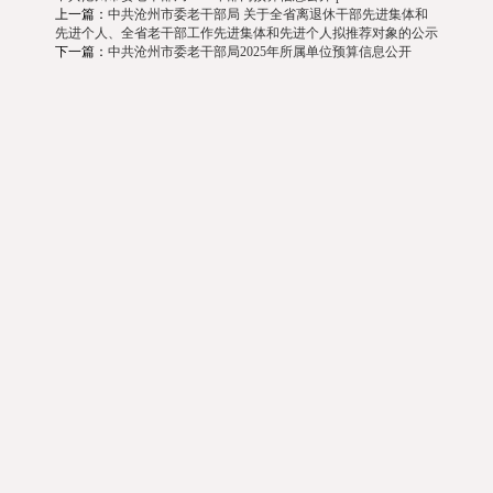
上一篇：
中共沧州市委老干部局 关于全省离退休干部先进集体和
先进个人、全省老干部工作先进集体和先进个人拟推荐对象的公示
下一篇：
中共沧州市委老干部局2025年所属单位预算信息公开