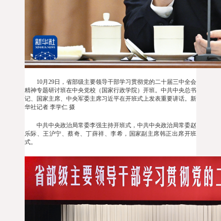
10月29日，省部级主要领导干部学习贯彻党的二十届三中全会
精神专题研讨班在中央党校（国家行政学院）开班。中共中央总书
记、国家主席、中央军委主席习近平在开班式上发表重要讲话。新
华社记者 李学仁 摄
中共中央政治局常委李强主持开班式，中共中央政治局常委赵
乐际、王沪宁、蔡奇、丁薛祥、李希，国家副主席韩正出席开班
式。