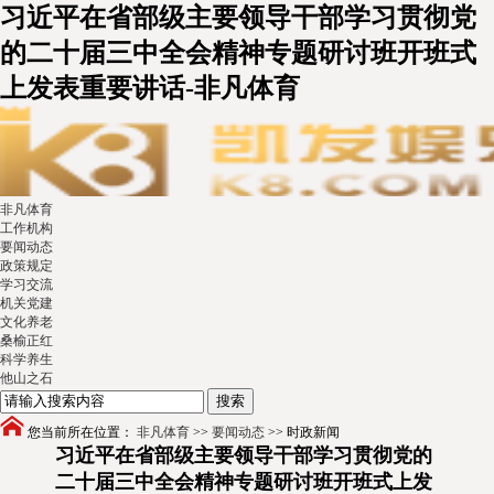
习近平在省部级主要领导干部学习贯彻党
的二十届三中全会精神专题研讨班开班式
上发表重要讲话-非凡体育
非凡体育
工作机构
要闻动态
政策规定
学习交流
机关党建
文化养老
桑榆正红
科学养生
他山之石
您当前所在位置：
非凡体育
>>
要闻动态
>>
时政新闻
习近平在省部级主要领导干部学习贯彻党的
二十届三中全会精神专题研讨班开班式上发