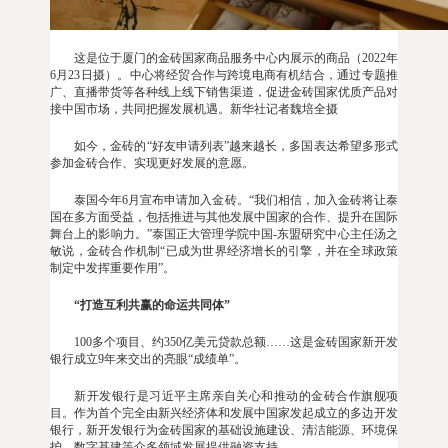
这是位于厦门的金砖国家商品服务中心内展示的商品（2022年
6月23日摄）。中心将经贸合作与跨境电商有机结合，通过专题推
广、直播带货等各种线上线下销售渠道，促进金砖国家优质产品对
接中国市场，共同把握发展机遇。新华社记者魏培全摄
如今，金砖的“好友申请列表”越来越长，多国表达希望多形式
参加金砖合作、实现更好发展的意愿。
泰国今年6月宣布申请加入金砖。“我们相信，加入金砖将让泰
国在多方面受益，包括推进与其他发展中国家的合作、提升在国际
舞台上的影响力。”泰国正大管理学院中国-东盟研究中心主任汤之
敏说，金砖合作机制“已成为世界经济增长的引擎，并在全球政策
制定中发挥重要作用”。
“打造互利共赢的命运共同体”
100多个项目、约350亿美元贷款总额……这是金砖国家新开发
银行成立9年来交出的亮眼“成绩单”。
新开发银行是习近平主席亲自关心和推动的金砖合作旗舰项
目。作为首个完全由新兴经济体和发展中国家发起成立的多边开发
银行，新开发银行为金砖国家的基础设施建设、清洁能源、环境保
护、数字基建等众多领域发展提供融资支持。