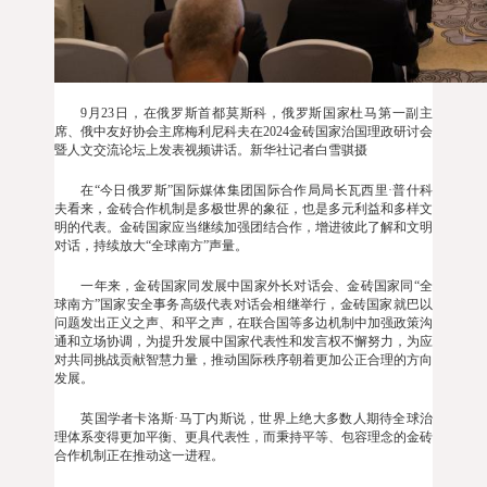
9月23日，在俄罗斯首都莫斯科，俄罗斯国家杜马第一副主
席、俄中友好协会主席梅利尼科夫在2024金砖国家治国理政研讨会
暨人文交流论坛上发表视频讲话。新华社记者白雪骐摄
在“今日俄罗斯”国际媒体集团国际合作局局长瓦西里·普什科
夫看来，金砖合作机制是多极世界的象征，也是多元利益和多样文
明的代表。金砖国家应当继续加强团结合作，增进彼此了解和文明
对话，持续放大“全球南方”声量。
一年来，金砖国家同发展中国家外长对话会、金砖国家同“全
球南方”国家安全事务高级代表对话会相继举行，金砖国家就巴以
问题发出正义之声、和平之声，在联合国等多边机制中加强政策沟
通和立场协调，为提升发展中国家代表性和发言权不懈努力，为应
对共同挑战贡献智慧力量，推动国际秩序朝着更加公正合理的方向
发展。
英国学者卡洛斯·马丁内斯说，世界上绝大多数人期待全球治
理体系变得更加平衡、更具代表性，而秉持平等、包容理念的金砖
合作机制正在推动这一进程。