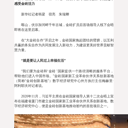
感受金砖活力
新华社记者韩梁 宿亮 朱瑞卿
喀山，伏尔加河畔千年古城，金砖扩员后首场领导人线下会晤
即将在这里启幕。
在“大金砖合作”开启之年，金砖国家挽起团结的臂膀，以互利
共赢的务实合作为共同发展注入新动力，为建设更美好世界贡献智
慧力量。
“就是要让人民过上幸福生活”
“我们要为金砖和‘金砖 ’国家提供一个路径清晰的服务平台，
帮助他们进入中国市场。”金砖国家新工业革命伙伴关系创新基地
（简称“金砖创新基地”）数字经济研究中心外方执行主任梅赫里·
阿利耶夫对记者说。
2020年11月，习近平主席在金砖国家领导人第十二次会晤上宣
布在福建省厦门市建立金砖国家新工业革命伙伴关系创新基地。数
字经济研究中心，便是金砖创新基地推动签约的首批项目之一。