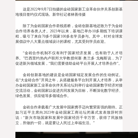
这是2022年9月7日拍摄的金砖国家新工业革命伙伴关系创新基
地项目签约仪式现场。新华社记者林善传摄
除了为金砖国家合作牵线搭桥，金砖创新基地还致力于为金砖
合作培养各类人才。2023年以来，基地已举办10多期线下培训课
程，吸引了来自70多个国家100多名学员参与。其中，针对全球发
展倡议中八大重点领域设计的课程，尤其受到学员欢迎。
“金砖合作机制不仅有利于国家经济发展，也有助于人才培
养。”巴西里约热内卢联邦大学教授何塞·奥兰多·戈梅斯说，为了
促进新兴领域发展，“我们需要借助金砖平台开展人才培养合作”。
金砖创新基地的建设是金砖国家锚定发展合作的生动例证。
在“大金砖合作”开局之年，从搭建服务平台到开展人才培养，从举
办金砖国家新工业革命伙伴关系论坛到举行金砖国家数字经济对接
交流活动，金砖国家以促进共同发展为目标，不断深化数字经济、
绿色发展、供应链等多领域合作。
金砖合作承载着广大发展中国家携手迈向繁荣富强的期待。正
如习近平主席向2023年金砖国家工商论坛闭幕式发表致辞时所
说：“新兴市场国家和发展中国家经历千辛万苦，获得了民族独
立，所做的一切，就是要让人民过上幸福生活。”