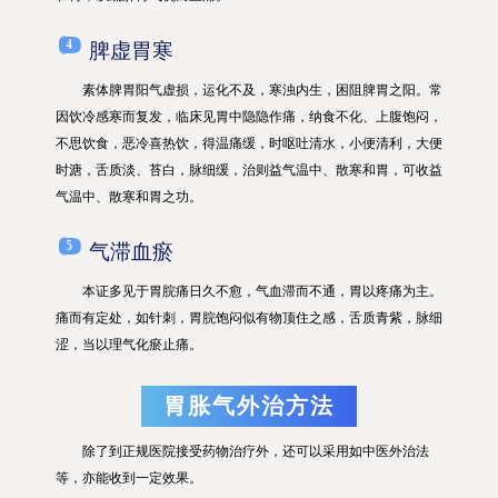
4
脾虚胃寒
素体脾胃阳气虚损，运化不及，寒浊内生，困阻脾胃之阳。常
因饮冷感寒而复发，临床见胃中隐隐作痛，纳食不化、上腹饱闷，
不思饮食，恶冷喜热饮，得温痛缓，时呕吐清水，小便清利，大便
时溏，舌质淡、苔白，脉细缓，治则益气温中、散寒和胃，可收益
气温中、散寒和胃之功。
5
气滞血瘀
本证多见于胃脘痛日久不愈，气血滞而不通，胃以疼痛为主。
痛而有定处，如针刺，胃脘饱闷似有物顶住之感，舌质青紫，脉细
涩，当以理气化瘀止痛。
胃胀气外治方法
除了到正规医院接受药物治疗外，还可以采用如中医外治法
等，亦能收到一定效果。