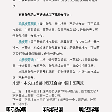
重，所以要多喝温水，每天至少喝1.5升水，充足的水分能促进排
便。
有胃胀气的人不妨试试以下几种食疗方：
鸡肫皮煎酒曲：
腹中胀气、胃中堵塞、不思饮食者，可用鸡肫
皮30克、生酒曲15克，共煎饮服。每日早晚各1次，连饮数天，可
使胀气消除、食欲增加。
橘皮茶：
采用新鲜的橘皮50克，将其撕碎，加少许白糖，开水
冲泡，当茶饮，对较轻微的胀气颇有疗效。若无新鲜橘皮，可去药
店买6克陈皮泡茶饮服，也有一定功效。
山楂麦芽汤：
生山楂、炒麦芽各15克，水煎2次，1日分2次饮
服，连饮数日。食积不化、胀气持续者服用，能较快消除症状。
出现胃胀气一定要及时就医，否则迁延日久，小病也会拖成大
病，不利于康复。
来源：本文由首都中医综合自中国中医药报
上一篇：
【健康生活】这菜是公认的“防癌明星”菜，血管也爱它！
家家餐桌上都有，但有一类人要少吃！
下一篇：
它是埋在土里的“金疙瘩”！每天吃一个，延衰老、控三
高，还增肌~