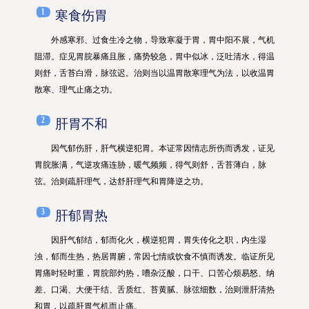
1
寒食伤胃
外感寒邪、过食生冷之物，导致寒凝于胃，胃中阳不展，气机
阻滞。症见胃脘暴痛且胀，痛势较急，胃中似冰，泛吐清水，得温
则舒，舌苔白滑，
脉弦迟
。治则当以温胃散寒理气为法，以收温胃
散寒、理气止痛之功。
2
肝胃不和
因气郁伤肝，肝气横逆犯胃。本证常因情志所伤而诱发，证见
胃脘胀满，气逆攻痛连胁，暖气频频，得气则舒，舌苔薄白，脉
弦。治则疏肝理气，达舒肝理气和胃降逆之功。
3
肝郁胃热
因肝气郁结，郁而化火，横逆犯胃，胃失传化之职，内生湿
浊，郁而生热，热居胃腑，常因七情或饮食不慎而诱发。临证所见
胃痛时轻时重，胃脘部灼热，嘈杂泛酸，口干、口苦心烦易怒、纳
差、口渴、大便干结、舌质红、苔黄腻、脉弦细数，治则泄肝清热
和胃，以疏肝胃气机而止痛。