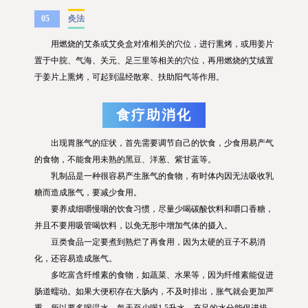
05
灸法
用燃烧的艾条或艾灸盒对准相关的穴位，进行熏烤，或用姜片
置于中脘、气海、关元、足三里等相关的穴位，再用燃烧的艾绒置
于姜片上熏烤，可起到温经散寒、扶助阳气等作用。
食疗助消化
出现胃胀气的症状，首先需要调节自己的饮食，少食用易产气
的食物，不能食用未熟的黑豆、洋葱、紫甘蓝等。
乳制品是一种很容易产生胀气的食物，有时体内因无法吸收乳
糖而造成胀气，要减少食用。
要养成细嚼慢咽的饮食习惯，尽量少喝碳酸饮料和嚼口香糖，
并且不要用吸管喝饮料，以免无形中增加气体的摄入。
豆类食品一定要煮到熟烂了再食用，因为太硬的豆子不易消
化，还容易造成胀气。
多吃富含纤维素的食物，如蔬菜、水果等，因为纤维素能促进
肠道蠕动。如果大便积存在大肠内，不及时排出，胀气就会更加严