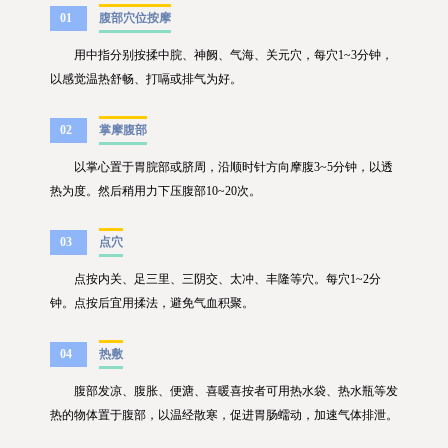
01
腹部穴位
按摩
用中指分别按揉中脘、神阙、气海、
关元穴
，每穴1~3分钟，
以感觉温热舒畅、打嗝或排气为好。
02
掌摩腹部
以掌心置于胃脘部或脐周，沿顺时针方向摩腹3~5分钟，以透
热为度。然后稍用力下压腹部10~20次。
03
点穴
点按内关、足三里、三阴交、太冲、丰隆等穴。每穴1~2分
钟。点按后宜用揉法，避免气血积聚。
04
热敷
腹部发凉、腹胀、便溏、喜暖喜按者可用热水袋、热水瓶等发
热的物体置于腹部，以温经散寒，促进胃肠蠕动，加速气体排泄。