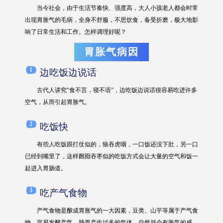
当今社会，由于生活节奏快、强度高，大人小孩老人都会时常
出现胃胀气的毛病，全身不舒服，不思饮食，备受折磨，极大地影
响了日常生活和工作。怎样调理好呢？
胃胀气病因
1
边吃饭边说话
古代人讲究“食不言，寝不语”，边吃饭边说话很容易吃进许多
空气，从而引起胃胀气。
2
吃饭快
有些人吃饭跟打仗似的，狼吞虎咽，一口饭还没下肚，另一口
已经到嘴里了，这样囫囵吞枣似的吃饭方式会让大量的空气和饭一
起进入胃肠道。
3
吃产气食物
产气食物是酿成胃胀气的一大因素，豆类、山芋等属于产气食
物，容易发酵产气，肠胃产生过多的气体，自然就会有胀气的感