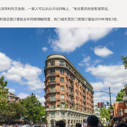
演等时尚又热闹，一家人可以从白天玩到晚上。”来自重庆的游客谢荣说。
店预订量较去年同期增幅明显，热门城市景区门票预订量较2019年增长3倍。