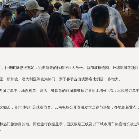
，往来航班也很充足，说走就走的行程很让人放松。新加坡植物园、环球影城等项目
亚、新加坡、澳大利亚等较为热门，亲子客群占出境游客比例进一步增大。
游订单中，涵盖机票、酒店、餐饮等的旅游套餐预订量同比增长40%；出境游订单中
荼，贵州“村超”足球友谊赛、云南帆船公开赛激发大众参与热情；多地创新业态，
门旅游目的地。同程旅行数据显示，国庆假期三线及以下城市用车热度增长超过50
。