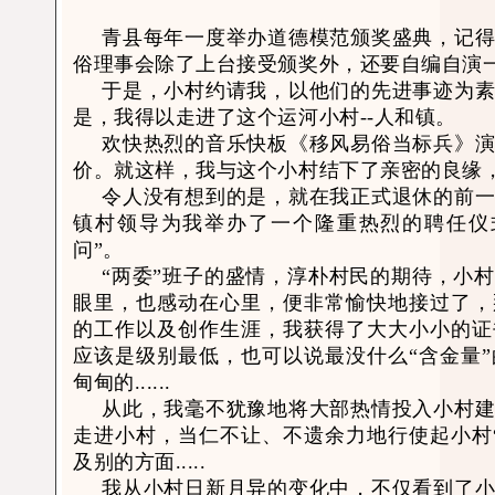
青县每年一度举办道德模范颁奖盛典，记
俗理事会除了上台接受颁奖外，还要自编自演
于是，小村约请我，以他们的先进事迹为
是，我得以走进了这个运河小村--人和镇。
欢快热烈的音乐快板《移风易俗当标兵》
价。就这样，我与这个小村结下了亲密的良缘
令人没有想到的是，就在我正式退休的前
镇村领导为我举办了一个隆重热烈的聘任仪
问”。
“两委”班子的盛情，淳朴村民的期待，小
眼里，也感动在心里，便非常愉快地接过了，
的工作以及创作生涯，我获得了大大小小的证
应该是级别最低，也可以说最没什么“含金量
甸甸的......
从此，我毫不犹豫地将大部热情投入小村
走进小村，当仁不让、不遗余力地行使起小村
及别的方面.....
我从小村日新月异的变化中，不仅看到了