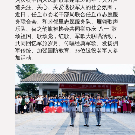
为庆祝中国人民解放军建军97周年，大力营
造关注、关心、关爱退役军人的社会氛围，
近日，任丘市委老干部局联合
任丘市志愿服
务联合会、
和睦邻里志愿服务队、雁翎歌声
乐队、荷之韵旗袍协会共同
举办庆"八一"歌
颂祖国、歌颂党，红歌、军歌大联唱活动，
共同回忆军旅岁月、传唱经典军歌、发扬拥
军传统、加强国防教育。35位退役老军人参
加活动。