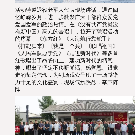
活动特邀退役老军人代表现场讲话，通过回
忆峥嵘岁月，进一步激发广大干部群众爱党
爱国爱军的政治热情。在《没有共产党就没
有新中国》高亢的合唱中，拉开了联唱活动
的序幕。《东方红》《大海航行靠舵手》
《打靶归来》《我是一个兵》《歌唱祖国》
《人民军队忠于党》《走进新时代》等多首
红歌唱出了昂扬向上、建功新时代的精气
神，唱出了坚定不移听党话、感党恩、跟党
走的坚定信念，为到场观众呈现了一场感染
力十足的文化盛宴，
现场气氛热烈，
掌声阵
阵。