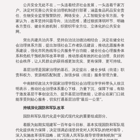
公共安全无处不在，一头连着经济社会发展，一头连着千家万
户。决定对完善公共安全治理机制进行部署，涵盖食品药品安全责
任、生物安全监管预警防控、网络安全、人工智能安全等方面。专
家认为，改革坚持问题导向、法治思维，通过狠抓薄弱环节、明确
各方责任、健全长效机制，织密织牢全方位、立体化的公共安全
网。
突出共建共治共享、坚持自治法治德治相结合，决定在健全社
会治理体系方面，提出加强社会工作者队伍建设，推动志愿服务体
系建设，强化市民热线等公共服务平台功能，健全社会心理服务体
系和危机干预机制等改革举措，推动形成有效的社会治理、良好的
社会秩序，让人民群众的获得感更加充实、更有保障、更可持续。
基层治理是国家治理的基石。决定提出，健全乡镇（街道）职
责和权力、资源相匹配制度，加强乡镇（街道）服务管理力量。
中南财经政法大学国家治理学院社会治理法学学科带头人徐汉
明表示，推动社会治理体系重心下移、力量下沉、保障下倾，有助
于激发基层干事创业活力、提升基层治理效能，让群众在家门口就
能享受到贴心服务，切实打通基层治理“最后一公里”。
持续深化国防和军队改革
国防和军队现代化是中国式现代化的重要组成部分。
着眼为如期实现建军一百年奋斗目标、基本实现国防和军队现
代化提供有力保障，决定强调必须坚持党对人民军队的绝对领导，
深入实施改革强军战略，就“完善人民军队领导管理体制机制”“深