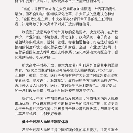
合作中提升开放能力，建设更高水平开放型经济新体制”。
“当前，世界百年未有之大变局正在加速演进，外部不确定性
增加，但不会影响中国继续深化改革、扩大开放的坚定决心和信
心。”全国政协副主席、中央改革办分管日常工作的副主任穆虹
说，决定释放了扩大高水平对外开放的明确信号。
制度型开放是高水平对外开放的必然要求。决定明确，在产权
保护、产业补贴、环境标准、劳动保护、政府采购、电子商务、金
融领域等实现规则、规制、管理、标准相通相容，打造透明稳定可
预期的制度环境；强化贸易政策和财税、金融、产业政策协同，打
造贸易强国制度支撑和政策支持体系；深化粤港澳大湾区合作，强
化规则衔接、机制对接……
扩大高水平对外开放，更大力度吸引和利用外资是其中的重要
内容。“落实全面取消制造业领域外资准入限制措施，推动电信、
互联网、教育、文化、医疗等领域有序扩大开放”“保障外资企业在
要素获取、资质许可、标准制定、政府采购等方面的国民待遇”“完
善境外人员入境居住、医疗、支付等生活便利制度”……决定提出
的一系列改革举措，有助于巩固外资在华发展信心。
穆虹说，中国正在加快构建新发展格局，将依托国内超大规模
市场优势，在促进双循环中不断拓展开放的深度和广度，塑造更高
水平开放型经济新优势，积极参与全球经济治理改革，与世界各国
共享发展机遇、共创美好未来。
健全全过程人民民主制度体系
发展全过程人民民主是中国式现代化的本质要求。决定注重全