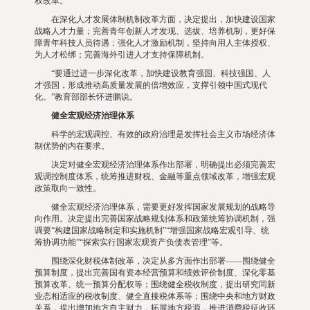
权改革。
在深化人才发展体制机制改革方面，决定提出，加快建设国家
战略人才力量；完善青年创新人才发现、选拔、培养机制，更好保
障青年科技人员待遇；强化人才激励机制，坚持向用人主体授权、
为人才松绑；完善海外引进人才支持保障机制。
“要通过进一步深化改革，加快建设教育强国、科技强国、人
才强国，形成推动高质量发展的倍增效应，支撑引领中国式现代
化。”教育部部长怀进鹏说。
健全宏观经济治理体系
科学的宏观调控、有效的政府治理是发挥社会主义市场经济体
制优势的内在要求。
决定对健全宏观经济治理体系作出部署，明确提出必须完善宏
观调控制度体系，统筹推进财税、金融等重点领域改革，增强宏观
政策取向一致性。
健全宏观经济治理体系，需要更好发挥国家发展规划的战略导
向作用。决定提出完善国家战略规划体系和政策统筹协调机制，强
调要“构建国家战略制定和实施机制”“增强国家战略宏观引导、统
筹协调功能”“探索实行国家宏观资产负债表管理”等。
围绕深化财税体制改革，决定从多方面作出部署——围绕健全
预算制度，提出完善国有资本经营预算和绩效评价制度、深化零基
预算改革、统一预算分配权等；围绕健全税收制度，提出研究同新
业态相适应的税收制度、健全直接税体系等；围绕中央和地方财政
关系，提出增加地方自主财力，拓展地方税源，推进消费税征收环