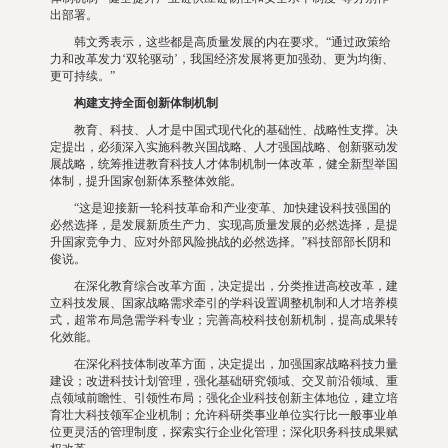
出部署。
韩文秀表示，这些都是高质量发展的内在要求。“通过政策给
力和改革发力‘双轮驱动’，我国经济发展将更加强劲、更为均衡、
更可持续。”
构建支持全面创新体制机制
教育、科技、人才是中国式现代化的基础性、战略性支撑。决
定提出，必须深入实施科教兴国战略、人才强国战略、创新驱动发
展战略，统筹推进教育科技人才体制机制一体改革，健全新型举国
体制，提升国家创新体系整体效能。
“这是迎接新一轮科技革命和产业变革、加快建设科技强国的
必然选择，是发展新质生产力、实现高质量发展的必然选择，是提
升国家竞争力、应对外部风险挑战的必然选择。”科技部部长阴和
俊说。
在深化教育综合改革方面，决定提出，分类推进高校改革，建
立科技发展、国家战略需求牵引的学科设置调整机制和人才培养模
式，超常布局急需学科专业；完善高校科技创新机制，提高成果转
化效能。
在深化科技体制改革方面，决定提出，加强国家战略科技力量
建设；改进科技计划管理，强化基础研究领域、交叉前沿领域、重
点领域前瞻性、引领性布局；强化企业科技创新主体地位，建立培
育壮大科技领军企业机制；允许科研类事业单位实行比一般事业单
位更灵活的管理制度，探索实行企业化管理；深化职务科技成果赋