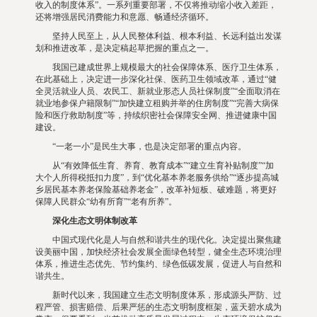
收入的制度体系”。一系列重要部署，不仅将推动缩小收入差距，
还将增强居民消费能力和意愿、畅通经济循环。
坚持人民至上，从人民整体利益、根本利益、长远利益出发谋
划和推进改革，是决定稿起草把握的重点之一。
我国已建成世界上规模最大的社会保障体系、医疗卫生体系，
在此基础上，决定进一步深化社保、医药卫生领域改革，通过“健
全灵活就业人员、农民工、新就业形态人员社保制度”“全面取消在
就业地参保户籍限制”“加快建立租购并举的住房制度”“完善大病保
险和医疗救助制度”等，持续织密社会保障安全网、推进健康中国
建设。
“一老一小”是民生大事，也是决定部署的重点内容。
从“有效降低生育、养育、教育成本”“建立生育补贴制度”“加
大个人所得税抵扣力度”，到“优化基本养老服务供给”“逐步提高城
乡居民基本养老保险基础养老金”，改革补短板、破难题，将更好
保障人民群众“幼有所育”“老有所养”。
深化生态文明体制改革
中国式现代化是人与自然和谐共生的现代化。决定提出聚焦建
设美丽中国，加快经济社会发展全面绿色转型，健全生态环境治理
体系，推进生态优先、节约集约、绿色低碳发展，促进人与自然和
谐共生。
新时代以来，我国建立生态文明制度体系，形成源头严防、过
程严管、损害赔偿、后果严惩的生态文明制度框架，蓝天碧水成为