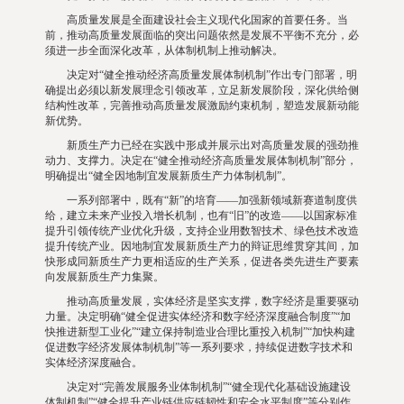
高质量发展是全面建设社会主义现代化国家的首要任务。当
前，推动高质量发展面临的突出问题依然是发展不平衡不充分，必
须进一步全面深化改革，从体制机制上推动解决。
决定对“健全推动经济高质量发展体制机制”作出专门部署，明
确提出必须以新发展理念引领改革，立足新发展阶段，深化供给侧
结构性改革，完善推动高质量发展激励约束机制，塑造发展新动能
新优势。
新质生产力已经在实践中形成并展示出对高质量发展的强劲推
动力、支撑力。决定在“健全推动经济高质量发展体制机制”部分，
明确提出“健全因地制宜发展新质生产力体制机制”。
一系列部署中，既有“新”的培育——加强新领域新赛道制度供
给，建立未来产业投入增长机制，也有“旧”的改造——以国家标准
提升引领传统产业优化升级，支持企业用数智技术、绿色技术改造
提升传统产业。因地制宜发展新质生产力的辩证思维贯穿其间，加
快形成同新质生产力更相适应的生产关系，促进各类先进生产要素
向发展新质生产力集聚。
推动高质量发展，实体经济是坚实支撑，数字经济是重要驱动
力量。决定明确“健全促进实体经济和数字经济深度融合制度”“加
快推进新型工业化”“建立保持制造业合理比重投入机制”“加快构建
促进数字经济发展体制机制”等一系列要求，持续促进数字技术和
实体经济深度融合。
决定对“完善发展服务业体制机制”“健全现代化基础设施建设
体制机制”“健全提升产业链供应链韧性和安全水平制度”等分别作