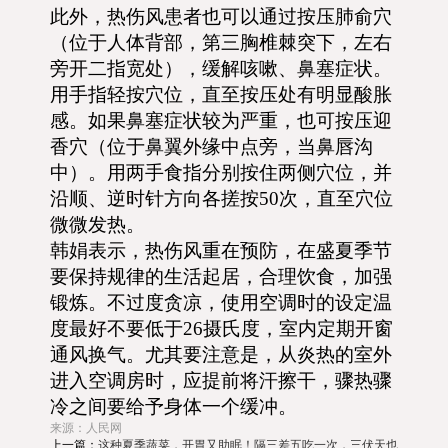
此外，热伤风患者也可以通过按压肺俞穴
（位于人体背部，第三胸椎棘突下，左右
旁开二指宽处），缓解咳嗽、鼻塞症状。
用手指轻按穴位，直至按压处有明显酸胀
感。如果鼻塞症状较为严重，也可按压迎
香穴（位于鼻翼外缘中点旁，当鼻唇沟
中）。用两手食指分别按住两侧穴位，并
沿顺、逆时针方向各搓按50次，直至穴位
微微发热。
韩娟表示，热伤风重在预防，在盛夏季节
要保持规律的生活起居，合理饮食，加强
锻炼。不过度贪凉，使用空调时的设定温
度最好不要低于26摄氏度，室内定期开窗
通风换气。尤其要注意是，从炎热的室外
进入空调房时，应提前将汗擦干，骤热骤
冷之间要给予身体一个缓冲。
来源：人民网
上一篇：
这种夏季蔬菜，开胃又助眠！隔三差五吃一次，三伏天也