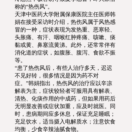
称的“热伤风”。
天津中医药大学附属保康医院主任医师韩
娟在接受采访时介绍，热伤风属于风热感
冒的一种，症状表现为发热重、恶寒轻、
头胀痛、有汗、咽喉红肿疼痛、咳嗽、痰
黏或黄、鼻塞流黄涕。此外，还常常伴有
消化道的症状，如腹胀、腹泻、食欲不振
等。
“患了热伤风后，有些人治疗多天，迟迟
不见好转，很多情况是因为药不对
症。”韩娟指出，热伤风的治疗应以辛凉
解表为主，症状较轻者可服用具有解表、
清热、化痰作用的中成药，但如果用药后
无明显改善或症状加重，应及时就医。同
时，患病期间应多休息，保证充足睡眠；
充足饮水，适当摄入电解质水；注意饮食
均衡，少食辛辣油腻食物。