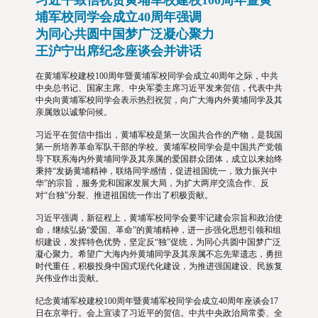
习近平致信祝贺黄埔军校建校100周年暨黄
埔军校同学会成立40周年强调
为同心共圆中国梦广泛凝心聚力
王沪宁出席纪念座谈会并讲话
在黄埔军校建校100周年暨黄埔军校同学会成立40周年之际，中共
中央总书记、国家主席、中央军委主席习近平发来贺信，代表中共
中央向黄埔军校同学会表示热烈祝贺，向广大海内外黄埔同学及其
亲属致以诚挚问候。
习近平在贺信中指出，黄埔军校是第一次国共合作的产物，是我国
第一所培养革命军队干部的学校。黄埔军校同学会是中国共产党领
导下联系海内外黄埔同学及其亲属的爱国群众团体，成立以来始终
秉持“发扬黄埔精神，联络同学感情，促进祖国统一，致力振兴中
华”的宗旨，服务党和国家发展大局，为扩大两岸交流合作、反
对“台独”分裂、推进祖国统一作出了积极贡献。
习近平强调，新征程上，黄埔军校同学会要牢记建会宗旨和政治使
命，继续弘扬“爱国、革命”的黄埔精神，进一步强化思想引领和组
织建设，发挥特色优势，坚定反“独”促统，为同心共圆中国梦广泛
凝心聚力。希望广大海内外黄埔同学及其亲属不忘先辈遗志，勇担
时代重任，积极投身中国式现代化建设，为推进强国建设、民族复
兴伟业作出贡献。
纪念黄埔军校建校100周年暨黄埔军校同学会成立40周年座谈会17
日在京举行。会上宣读了习近平的贺信。中共中央政治局常委、全