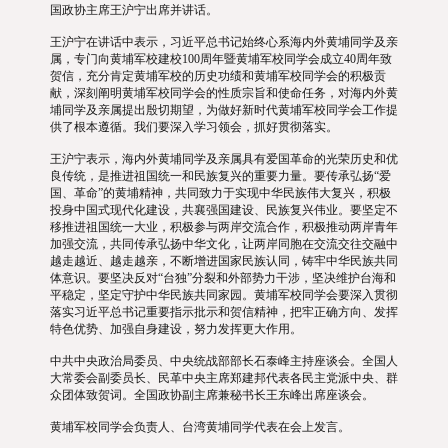
国政协主席王沪宁出席并讲话。
王沪宁在讲话中表示，习近平总书记始终心系海内外黄埔同学及亲
属，专门向黄埔军校建校100周年暨黄埔军校同学会成立40周年致
贺信，充分肯定黄埔军校的历史功绩和黄埔军校同学会的积极贡
献，深刻阐明黄埔军校同学会的性质宗旨和使命任务，对海内外黄
埔同学及亲属提出殷切期望，为做好新时代黄埔军校同学会工作提
供了根本遵循。我们要深入学习领会，抓好贯彻落实。
王沪宁表示，海内外黄埔同学及亲属具有爱国革命的光荣历史和优
良传统，是推进祖国统一和民族复兴的重要力量。要传承弘扬“爱
国、革命”的黄埔精神，共同致力于实现中华民族伟大复兴，积极
投身中国式现代化建设，共襄强国建设、民族复兴伟业。要坚定不
移推进祖国统一大业，积极参与两岸交流合作，积极推动两岸青年
加强交流，共同传承弘扬中华文化，让两岸同胞在交流交往交融中
越走越近、越走越亲，不断增进国家民族认同，铸牢中华民族共同
体意识。要坚决反对“台独”分裂和外部势力干涉，坚决维护台海和
平稳定，坚定守护中华民族共同家园。黄埔军校同学会要深入贯彻
落实习近平总书记重要指示批示和贺信精神，把牢正确方向、发挥
特色优势、加强自身建设，努力发挥更大作用。
中共中央政治局委员、中央统战部部长石泰峰主持座谈会。全国人
大常委会副委员长、民革中央主席郑建邦代表各民主党派中央、群
众团体致贺词。全国政协副主席兼秘书长王东峰出席座谈会。
黄埔军校同学会负责人、台湾黄埔同学代表在会上发言。