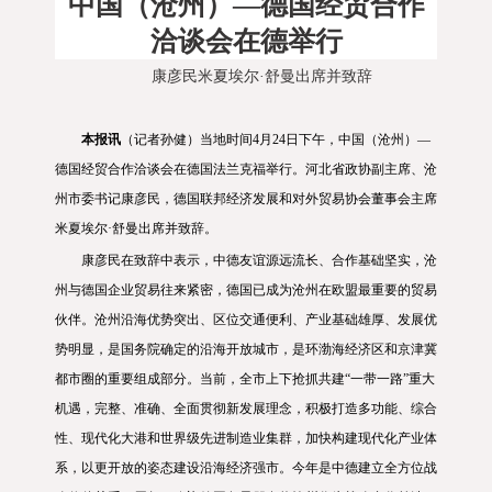
中国（沧州）—德国经贸合作
洽谈会在德举行
康彦民米夏埃尔·舒曼出席并致辞
本报讯
（记者孙健）当地时间4月24日下午，中国（沧州）—
德国经贸合作洽谈会在德国法兰克福举行。河北省政协副主席、沧
州市委书记康彦民，德国联邦经济发展和对外贸易协会董事会主席
米夏埃尔·舒曼出席并致辞。
康彦民在致辞中表示，中德友谊源远流长、合作基础坚实，沧
州与德国企业贸易往来紧密，德国已成为沧州在欧盟最重要的贸易
伙伴。沧州沿海优势突出、区位交通便利、产业基础雄厚、发展优
势明显，是国务院确定的沿海开放城市，是环渤海经济区和京津冀
都市圈的重要组成部分。当前，全市上下抢抓共建“一带一路”重大
机遇，完整、准确、全面贯彻新发展理念，积极打造多功能、综合
性、现代化大港和世界级先进制造业集群，加快构建现代化产业体
系，以更开放的姿态建设沿海经济强市。今年是中德建立全方位战