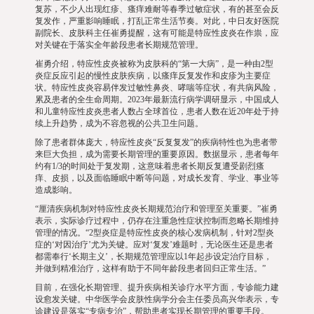
复苏，不少人出现红疹、瘙痒难耐等春季过敏症状，有的甚至会反
复发作，严重影响睡眠，打乱正常生活节奏。对此，中日友好医院
副院长、皮肤科主任崔勇提醒，这有可能是特应性皮炎在作祟，应
对关键在于落实全年龄段患者长期规范管理。
崔勇介绍，特应性皮炎被称为皮肤科的“第一大病”，是一种由2型
炎症反应引起的慢性皮肤疾病，以瘙痒反复发作和皮疹为主要症
状。特应性皮炎容易伴发过敏性鼻炎、哮喘等症状，有共病风险，
累及患者的全生命周期。2023年最新流行病学调研显示，中国成人
和儿童特应性皮炎患者人数占全球首位，患者人数在近20年处于持
续上升趋势，成为不容忽视的公共卫生问题。
除了患者群体庞大，特应性皮炎“反复复发”的疾病特性也为患者带
来巨大负担，成为需要长期管理的重要原因。数据显示，患者每年
约有1/3的时间处于复发期，这意味着患者长期反复遭受剧烈瘙
痒、皮损，以及面临睡眠中断等问题，对成长发育、学业、事业等
造成影响。
“厘清疾病机制对特应性皮炎长期规范治疗和管理至关重要。”崔勇
表示，实际诊疗过程中，仍存在注重急性症状控制而忽略长期维持
管理的情况。“2型炎症是特应性皮炎的核心发病机制，针对2型炎
症的‘对因治疗’尤为关键。应对‘复发’难题时，无论医生还是患者
都需奉行‘长期主义’，长期规范管理应以1年起步设定治疗目标，
并做到精准治疗，这样有助于不同年龄段患者回归正常生活。”
目前，在强化长期管理、提升疾病相关诊疗水平方面，专诊能力建
设愈发关键。中华医学会皮肤性病学分会主任委员高兴华表示，专
诊建设是落实“专病专治”，帮助患者实现长期管理的重要手段。