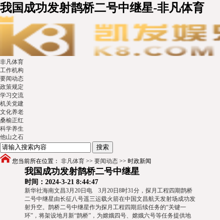
我国成功发射鹊桥二号中继星-非凡体育
非凡体育
工作机构
要闻动态
政策规定
学习交流
机关党建
文化养老
桑榆正红
科学养生
他山之石
您当前所在位置：
非凡体育
>>
要闻动态
>>
时政新闻
我国成功发射鹊桥二号中继星
时间：2024-3-21 8:44:47
新华社海南文昌3月20日电 3月20日8时31分，探月工程四期鹊桥
二号中继星由长征八号遥三运载火箭在中国文昌航天发射场成功发
射升空。鹊桥二号中继星作为探月工程四期后续任务的“关键一
环”，将架设地月新“鹊桥”，为嫦娥四号、嫦娥六号等任务提供地