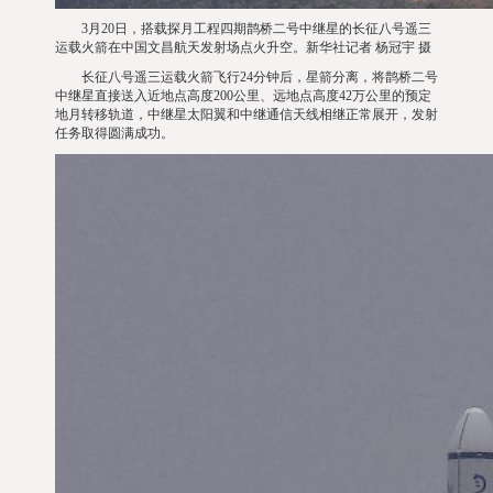
3月20日，搭载探月工程四期鹊桥二号中继星的长征八号遥三
运载火箭在中国文昌航天发射场点火升空。新华社记者 杨冠宇 摄
长征八号遥三运载火箭飞行24分钟后，星箭分离，将鹊桥二号
中继星直接送入近地点高度200公里、远地点高度42万公里的预定
地月转移轨道，中继星太阳翼和中继通信天线相继正常展开，发射
任务取得圆满成功。