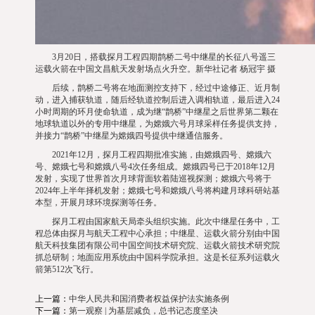
3月20日，搭载探月工程四期鹊桥二号中继星的长征八号遥三
运载火箭在中国文昌航天发射场点火升空。新华社记者 杨冠宇 摄
后续，鹊桥二号将在地面测控支持下，经过中途修正、近月制
动，进入捕获轨道，随后经轨道控制后进入调相轨道，最后进入24
小时周期的环月使命轨道，成为继“鹊桥”中继星之后世界第二颗在
地球轨道以外的专用中继星，为嫦娥六号月球采样任务提供支持，
并接力“鹊桥”中继星为嫦娥四号提供中继通信服务。
2021年12月，探月工程四期批准实施，由嫦娥四号、嫦娥六
号、嫦娥七号和嫦娥八号4次任务组成。嫦娥四号已于2018年12月
发射，实现了世界首次月球背面软着陆巡视探测；嫦娥六号将于
2024年上半年择机发射；嫦娥七号和嫦娥八号将构建月球科研站基
本型，开展月球环境探测等任务。
探月工程由国家航天局牵头组织实施。此次中继星任务中，工
程总体由探月与航天工程中心承担；中继星、运载火箭分别由中国
航天科技集团有限公司中国空间技术研究院、运载火箭技术研究院
抓总研制；地面应用系统由中国科学院承担。这是长征系列运载火
箭第512次飞行。
上一篇：
中华人民共和国消费者权益保护法实施条例
下一篇：
第一观察 | 为基层减负，总书记态度坚决